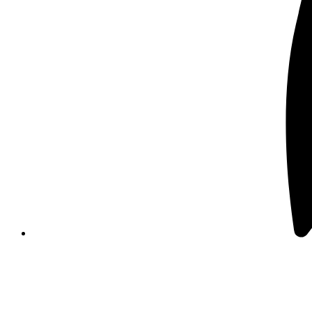
Открывается
в
новом
окне