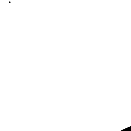
Открывается
в
новом
окне