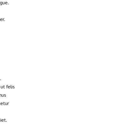
ugue.
er.
.
ut felis
mus
tetur
iet.