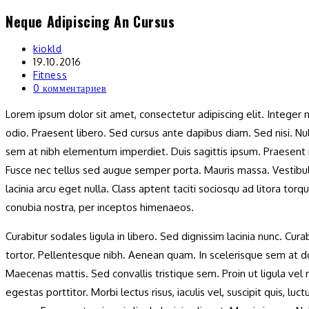
Neque Adipiscing An Cursus
Перейти
к
Автор
kiokld
содержимому
записи:
Запись
19.10.2016
изменена:
Рубрика
Fitness
записи:
Комментарии
0 комментариев
к
Lorem ipsum dolor sit amet, consectetur adipiscing elit. Integer 
записи:
odio. Praesent libero. Sed cursus ante dapibus diam. Sed nisi. Nul
sem at nibh elementum imperdiet. Duis sagittis ipsum. Praesent 
Fusce nec tellus sed augue semper porta. Mauris massa. Vestib
lacinia arcu eget nulla. Class aptent taciti sociosqu ad litora torq
conubia nostra, per inceptos himenaeos.
Curabitur sodales ligula in libero. Sed dignissim lacinia nunc. Cura
tortor. Pellentesque nibh. Aenean quam. In scelerisque sem at do
Maecenas mattis. Sed convallis tristique sem. Proin ut ligula vel 
egestas porttitor. Morbi lectus risus, iaculis vel, suscipit quis, luct