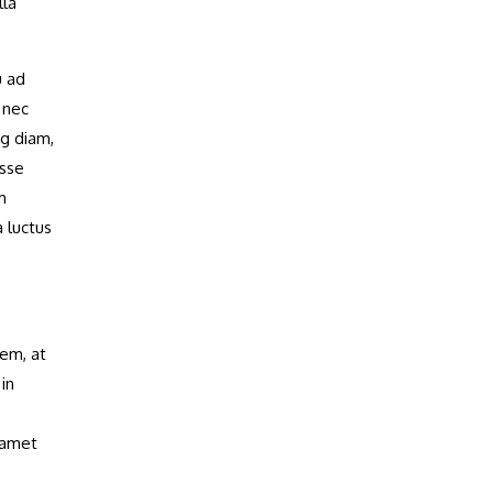
lla
u ad
 nec
ng diam,
isse
m
 luctus
sem, at
in
t amet