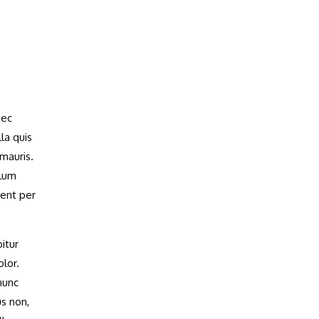
nec
la quis
mauris.
ulum
uent per
bitur
lor.
nunc
us non,