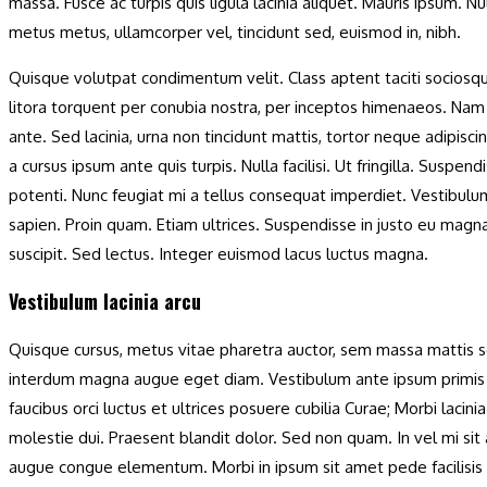
massa. Fusce ac turpis quis ligula lacinia aliquet. Mauris ipsum. Nu
metus metus, ullamcorper vel, tincidunt sed, euismod in, nibh.
Quisque volutpat condimentum velit. Class aptent taciti sociosq
litora torquent per conubia nostra, per inceptos himenaeos. Nam
ante. Sed lacinia, urna non tincidunt mattis, tortor neque adipisci
a cursus ipsum ante quis turpis. Nulla facilisi. Ut fringilla. Suspend
potenti. Nunc feugiat mi a tellus consequat imperdiet. Vestibulu
sapien. Proin quam. Etiam ultrices. Suspendisse in justo eu magna
suscipit. Sed lectus. Integer euismod lacus luctus magna.
Vestibulum lacinia arcu
Quisque cursus, metus vitae pharetra auctor, sem massa mattis 
interdum magna augue eget diam. Vestibulum ante ipsum primis 
faucibus orci luctus et ultrices posuere cubilia Curae; Morbi lacinia
molestie dui. Praesent blandit dolor. Sed non quam. In vel mi si
augue congue elementum. Morbi in ipsum sit amet pede facilisis