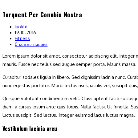
Перейти
Torquent Per Conubia Nostra
к
содержимому
Автор
kiokld
записи:
Запись
19.10.2016
изменена:
Рубрика
Fitness
записи:
Комментарии
0 комментариев
к
Lorem ipsum dolor sit amet, consectetur adipiscing elit. Integer 
записи:
mauris. Fusce nec tellus sed augue semper porta. Mauris massa. Ve
Curabitur sodales ligula in libero. Sed dignissim lacinia nunc. Cu
nunc egestas porttitor. Morbi lectus risus, iaculis vel, suscipit qu
Quisque volutpat condimentum velit. Class aptent taciti sociosqu 
diam, a cursus ipsum ante quis turpis. Nulla facilisi. Ut fringill
luctus suscipit. Sed lectus. Integer euismod lacus luctus magna.
Vestibulum lacinia arcu