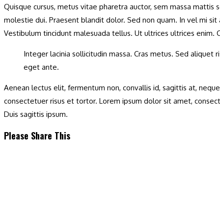
Quisque cursus, metus vitae pharetra auctor, sem massa mattis se
molestie dui. Praesent blandit dolor. Sed non quam. In vel mi sit
Vestibulum tincidunt malesuada tellus. Ut ultrices ultrices enim. Cu
Integer lacinia sollicitudin massa. Cras metus. Sed aliquet ri
eget ante.
Aenean lectus elit, fermentum non, convallis id, sagittis at, neque.
consectetuer risus et tortor. Lorem ipsum dolor sit amet, consect
Duis sagittis ipsum.
Поделиться
Please Share This
этим
Открывается
контентом
в
новом
окне